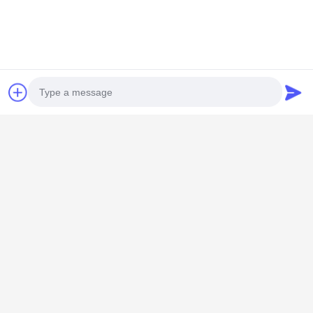
Contate-nos
Foshan M-CITY Aluminum Co.,
Ltd.
E-mail
mcityalu@sina.com
Photo
Tempo de trabalho
8:00-22:00
Video Call
O nosso endereço
Audio Call
Endereço da empresa
Parque industrial Hegui, Lishui, Nanhai Foshan Guangdong
PR China.