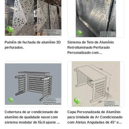
Painéis de fachada de alumínio 3D
Sistema de Teto de Alumínio
perfurados.
Retroiluminado Perfurado
Personalizado com
Compartimento Integrado para
LED e Padrões Cortados a Laser
CNC
Cobertura de ar condicionado de
Capa Personalizada de Alumínio
alumínio de qualidade naval com
para Unidade de Ar Condicionado
sistema modular de fácil ajuste e
com Aletas Anguladas de 45° e
entrada de ar ideal para os
Acabamento em Pintura