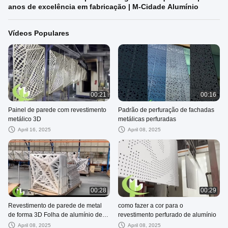
anos de excelência em fabricação | M-Cidade Alumínio
Vídeos Populares
00:21
00:16
Painel de parede com revestimento
Padrão de perfuração de fachadas
metálico 3D
metálicas perfuradas
April 16, 2025
April 08, 2025
00:28
00:29
Revestimento de parede de metal
como fazer a cor para o
de forma 3D Folha de alumínio de
revestimento perfurado de alumínio
corte CNC painel de parede feito
April 08, 2025
April 08, 2025