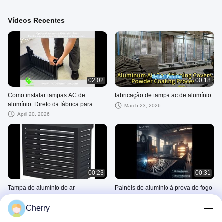
sob medida
Vídeos Recentes
02:02
00:18
Como instalar tampas AC de
fabricação de tampa ac de alumínio
alumínio. Direto da fábrica para
March 23, 2026
projetos na Austrália, Nova
April 20, 2026
Zelândia, Europa
00:23
00:31
Tampa de alumínio do ar
Painéis de alumínio à prova de fogo
condicionado, tampa AC, tampa da
de alta qualidade | 20 anos de
bomba de calor, tampa do ar
excelência em fabricação | M-
Cherry
February 06, 2026
February 06, 2026
condicionado
Cidade Alumínio