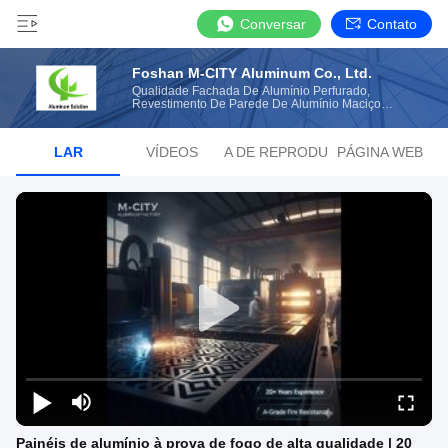
Conversar
Contato
Foshan M-CITY Aluminum Co., Ltd.
Qualidade Fachada De Alumínio Perfurado,
Revestimento De Parede De Alumínio Maciço
Fabricante Da China
LAR
VÍDEOS
LISTA DE REPRODUÇÃO
PÁGINA WEB
Painéis de alumínio à prova de fogo de alta qualidade | 20