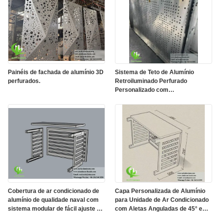
Painéis de fachada de alumínio 3D
Sistema de Teto de Alumínio
perfurados.
Retroiluminado Perfurado
Personalizado com
Compartimento Integrado para
LED e Padrões Cortados a Laser
CNC
Cobertura de ar condicionado de
Capa Personalizada de Alumínio
alumínio de qualidade naval com
para Unidade de Ar Condicionado
sistema modular de fácil ajuste e
com Aletas Anguladas de 45° e
entrada de ar ideal para os
Acabamento em Pintura