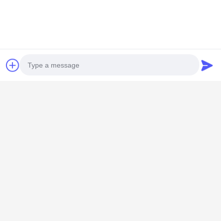
Contate-nos
Foshan M-CITY Aluminum Co.,
Ltd.
E-mail
mcityalu@sina.com
Photo
Tempo de trabalho
8:00-22:00
Video Call
O nosso endereço
Audio Call
Endereço da empresa
Parque industrial Hegui, Lishui, Nanhai Foshan Guangdong
PR China.