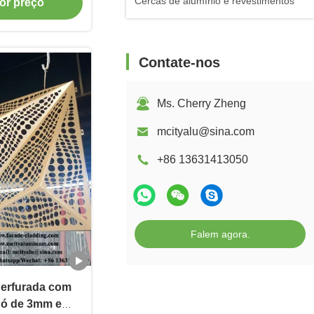
Cercas de alumínio e revestimentos
or preço
tetônico
Contate-nos
Ms. Cherry Zheng
mcityalu@sina.com
+86 13631413050
Falem agora.
Perfurada com
Pó de 3mm e