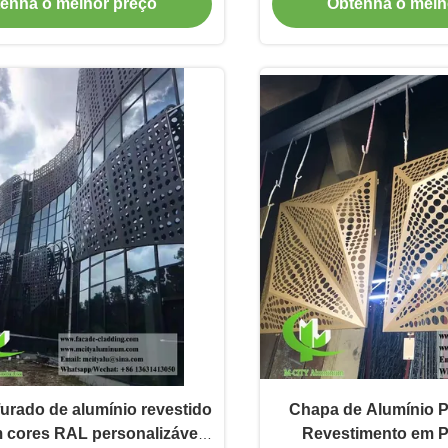
enha o melhor preço
Obtenha o melh
mento de Parede de Hotel
alumínio arqui
furado de alumínio revestido
Chapa de Alumínio 
 cores RAL personalizáveis
Revestimento em 