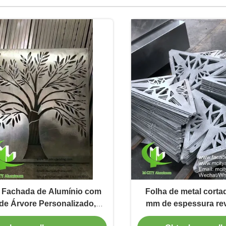
e Fachada de Alumínio com
Folha de metal cortad
de Árvore Personalizado,
mm de espessura re
o a Pó, 1000x1500mm para
para revestimento d