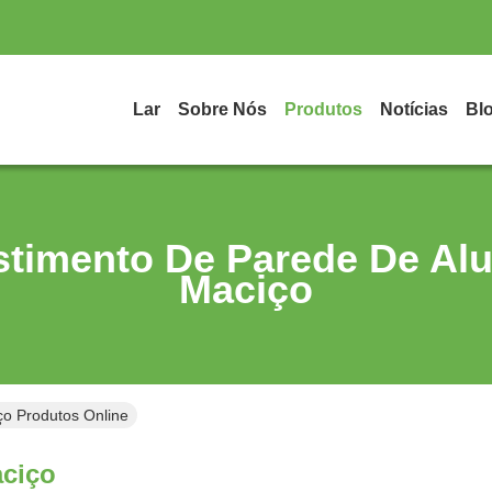
Lar
Sobre Nós
Produtos
Notícias
Bl
timento De Parede De Al
Maciço
ço Produtos Online
aciço