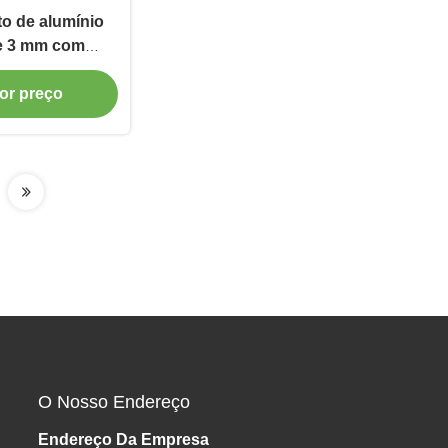
to de alumínio
de 3 mm com
ruído para
or preço
ada e parede
O Nosso Endereço
Endereço Da Empresa