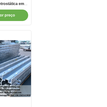
trostática em
 para Fachada e
or preço
tina