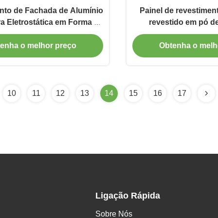
nto de Fachada de Alumínio
Painel de revestimen
a Eletrostática em Forma de
revestido em pó 
1000x2000mm para Edifícios
acabamento antir
enha o melhor preço
Obtenha o melh
Arquitetônicos
aplicações de fach
10
11
12
13
14
15
16
17
Ligação Rápida
Sobre Nós