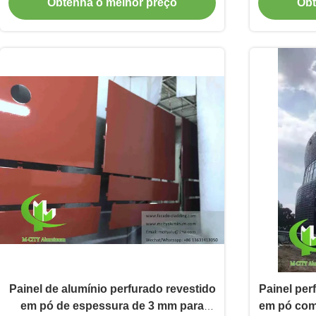
Obtenha o melhor preço
Obt
1000x1500mm para fachada de hotel
Revesti
Painel de alumínio perfurado revestido
Painel per
em pó de espessura de 3 mm para
em pó com