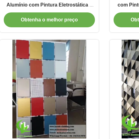
Alumínio com Pintura Eletrostática a
com Pint
Pó Cortado a Laser com Cores RAL
RAL Per
Obtenha o melhor preço
Obt
Personalizáveis para Painel Sólido de
1000
Alumínio Arquitetônico