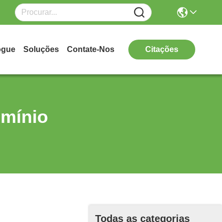
ogue
Soluções
Contate-Nos
Citações
umínio
Todas as categorias