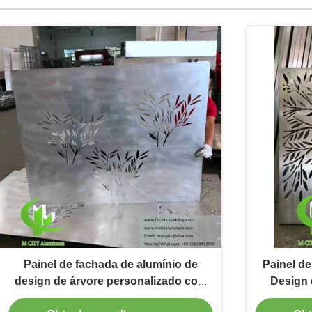
Painel de fachada de alumínio de
Painel d
design de árvore personalizado com
Design 
superfície revestida em pó e tamanho
Revestid