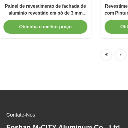
Painel de revestimento de fachada de
Revestime
alumínio revestido em pó de 3 mm
com Pintur
com cores RAL personalizáveis para
Triângulo 
Obtenha o melhor preço
Obt
parede de cortina
Contate-Nos
Foshan M-CITY Aluminum Co., Ltd.