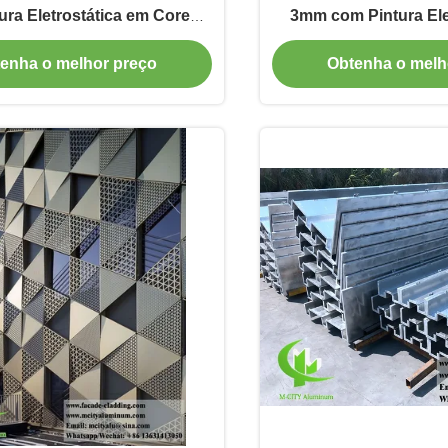
ura Eletrostática em Cores
3mm com Pintura Ele
sonalizáveis no Tamanho
Liga de Alumínio 3003
enha o melhor preço
Obtenha o melh
x2000mm para Fachada
Parede Cor