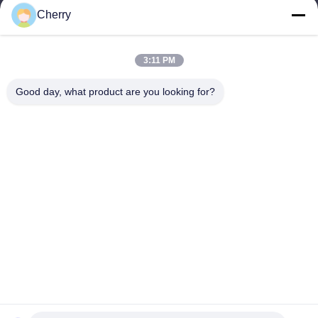
Cherry
O nosso endereço
Endereço da empresa
3:11 PM
Parque industrial Hegui, Lishui, Nanhai Foshan Guangdong
PR China.
Good day, what product are you looking for?
Endereço da fábrica
Parque industrial Hegui, Lishui, Nanhai Foshan Guangdong
PR China.
telefone
0086-13631413050
China Boa Qualidade fachada de alumínio perfurado Fornecedor.
Copyright © -2026 Foshan M-CITY Aluminum Co., Ltd. . Todos os
direitos reservados.