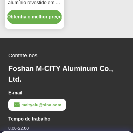
alumínio revestido em pó
de espessura de 2,5 mm
Obtenha o melhor preço
feito sob medida para
decoração de parede de
cortina
Contate-nos
Foshan M-CITY Aluminum Co.,
Ltd.
E-mail
mcityalu@sina.com
Tempo de trabalho
8:00-22:00