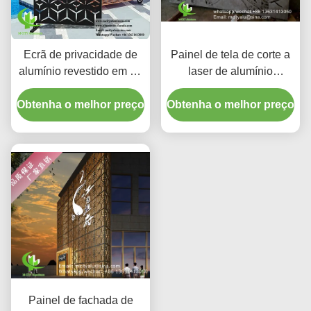
Ecrã de privacidade de
Painel de tela de corte a
alumínio revestido em pó
laser de alumínio
com padrão de corte a
revestido com pó com
Obtenha o melhor preço
laser em cor RAL
Obtenha o melhor preço
cores RAL
personalizada e
personalizadas e
espessura de 3 mm
tamanho padrão de
1000x2000mm para
decoração de vedação
Painel de fachada de