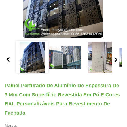
Painel Perfurado De Alumínio De Espessura De
3 Mm Com Superfície Revestida Em Pó E Cores
RAL Personalizáveis Para Revestimento De
Fachada
Marca: