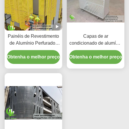
Painéis de Revestimento
Capas de ar
de Alumínio Perfurados
condicionado de alumínio
CNC Personalizados
premium | Telas de
Obtenha o melhor preço
com Liga 3003 H14/H24
Obtenha o melhor preço
proteção decorativas
e Revestimento PVDF
para Fachadas