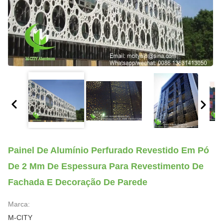
Painel De Alumínio Perfurado Revestido Em Pó
De 2 Mm De Espessura Para Revestimento De
Fachada E Decoração De Parede
Marca:
M-CITY