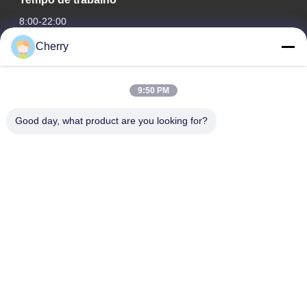
8:00-22:00
Cherry
O nosso endereço
Endereço da empresa
9:50 PM
Parque industrial Hegui, Lishui, Nanhai Foshan Guangdong
PR China.
Good day, what product are you looking for?
Endereço da fábrica
Parque industrial Hegui, Lishui, Nanhai Foshan Guangdong
PR China.
telefone
0086-13631413050
China Boa Qualidade fachada de alumínio perfurado Fornecedor.