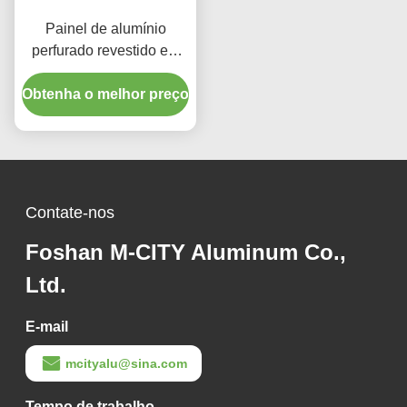
Painel de alumínio
perfurado revestido em
pó com cores RAL
personalizadas e padrões
Obtenha o melhor preço
de corte a laser para
revestimento de fachada
Contate-nos
Foshan M-CITY Aluminum Co.,
Ltd.
E-mail
mcityalu@sina.com
Tempo de trabalho