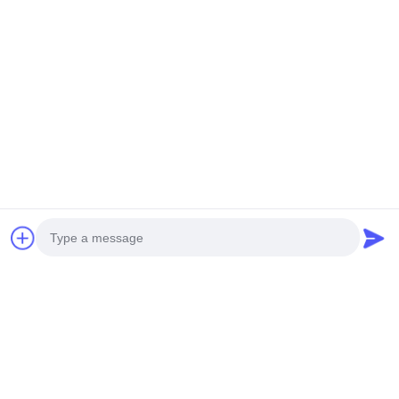
Etiquetas:
A Fachada Arquitetônica De Alumínio Hiperbólico
Revestimentos De Parede De Edifícios De Alumínio Sól
Revestimento De Fachada De Alumínio Sólido Arquitet
Photo
Video Call