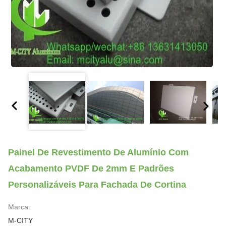
Painel De Revestimento De Alumínio Com
Acabamento PVDF De 2mm E Padrões
Personalizáveis Para Fachada De Cortina
Marca:
M-CITY