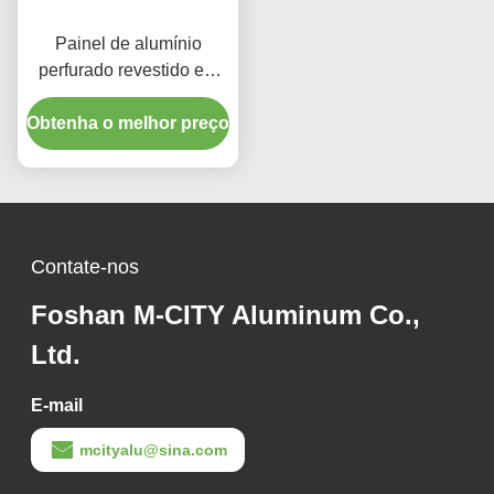
Painel de alumínio
perfurado revestido em
pó com cores RAL
personalizadas e padrões
Obtenha o melhor preço
de corte a laser para
revestimento de fachada
Contate-nos
Foshan M-CITY Aluminum Co.,
Ltd.
E-mail
mcityalu@sina.com