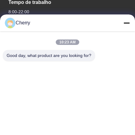
Tempo de trabalho
8:00-22:00
Cherry
O nosso endereço
Endereço da empresa
10:23 AM
Parque industrial Hegui, Lishui, Nanhai Foshan Guangdong
PR China.
Good day, what product are you looking for?
Endereço da fábrica
Parque industrial Hegui, Lishui, Nanhai Foshan Guangdong
PR China.
telefone
0086-13631413050
China Boa Qualidade fachada de alumínio perfurado Fornecedor.