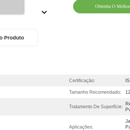
Obtenha O Melhor
o Produto
Certificação:
I
Tamanho Recomendado:
1
Re
Tratamento De Superfície:
Pv
Ja
Aplicações:
Pa