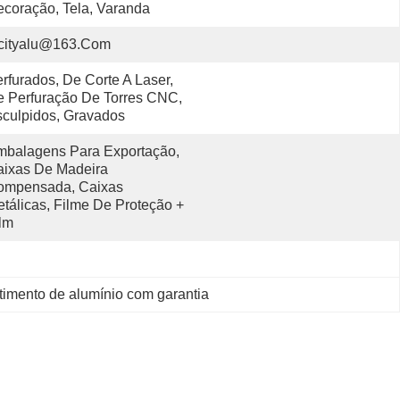
coração, Tela, Varanda
cityalu@163.com
rfurados, De Corte A Laser, 
 Perfuração De Torres CNC, 
culpidos, Gravados
balagens Para Exportação, 
ixas De Madeira 
ompensada, Caixas 
tálicas, Filme De Proteção + 
lm
timento de alumínio com garantia