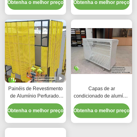
Obtenha o melhor preço
gradiente personalizado
Obtenha o melhor preço
com Compartimento
Integrado para LED e
Padrões Cortados a
Laser CNC
Painéis de Revestimento
Capas de ar
de Alumínio Perfurados
condicionado de alumínio
CNC Personalizados
premium | Telas de
Obtenha o melhor preço
com Liga 3003 H14/H24
Obtenha o melhor preço
proteção decorativas
e Revestimento PVDF
para Fachadas