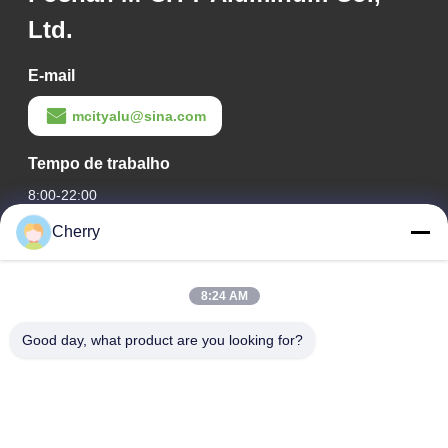
Ltd.
E-mail
mcityalu@sina.com
Tempo de trabalho
8:00-22:00
Cherry
O nosso endereço
Endereço da empresa
8:24 AM
Parque industrial Hegui, Lishui, Nanhai Foshan Guangdong
PR China.
Good day, what product are you looking for?
Endereço da fábrica
Parque industrial Hegui, Lishui, Nanhai Foshan Guangdong
PR China.