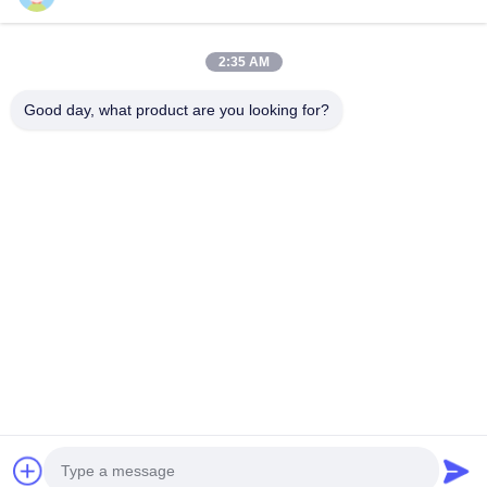
os projetos e desenhos do cliente. A instalação requer apenas a
preparação da estrutura, parafusos e selantes para acabamento
de juntas - tornando-a uma solução eficiente para o envelope e
2:35 AM
decoração do edifício.
Good day, what product are you looking for?
Especificações do Produto
Nossos painéis de revestimento metálico são fabricados com
chapa de liga de alumínio de alta qualidade e alta resistência