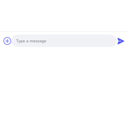
Aplicações de Decoração de Cercas
Photo
Video Call
Audio Call
Etiquetas:
Revestimento Em Alumínio De Telas Metálicas Cortada