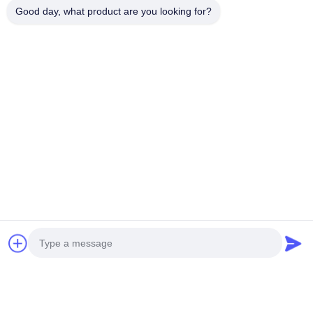
Good day, what product are you looking for?
Tecnologia Avançada de Corte CNC
Com máquinas de corte CNC importadas, máquinas de
perfuração, software e designers profissionais, e vasta
experiência em projetos em todo o mundo, você pode confiar em
nós com seus projetos arquitetônicos.