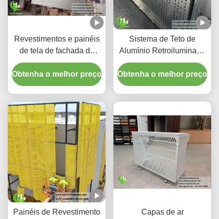
Revestimentos e painéis
Sistema de Teto de
de tela de fachada de
Alumínio Retroiluminado
alumínio perfurado com
Perfurado Personalizado
Obtenha o melhor preço
gradiente personalizado
Obtenha o melhor preço
com Compartimento
Integrado para LED e
Padrões Cortados a
Laser CNC
Painéis de Revestimento
Capas de ar