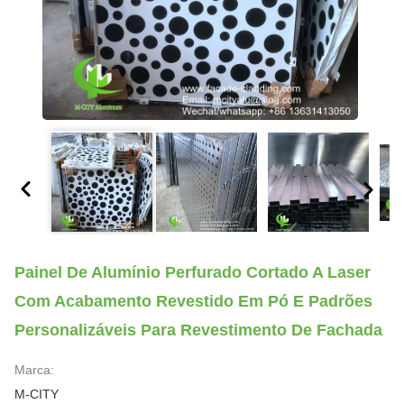
Painel De Alumínio Perfurado Cortado A Laser
Com Acabamento Revestido Em Pó E Padrões
Personalizáveis Para Revestimento De Fachada
Marca:
M-CITY