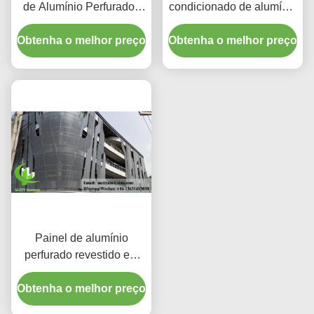
de Alumínio Perfurados
condicionado de alumínio
CNC Personalizados
premium | Telas de
Obtenha o melhor preço
com Liga 3003 H14/H24
Obtenha o melhor preço
proteção decorativas
e Revestimento PVDF
para Fachadas
Painel de alumínio
perfurado revestido em
pó com cores RAL
personalizadas e padrões
Obtenha o melhor preço
de corte a laser para