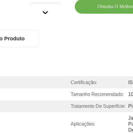
Obtenha O Melhor
o Produto
Certificação:
I
Tamanho Recomendado:
1
Tratamento De Superfície:
Pi
Ja
Aplicações:
Pa
De