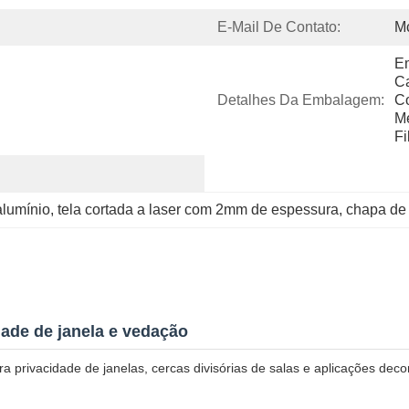
E-Mail De Contato:
M
Em
Ca
Detalhes Da Embalagem:
C
Me
Fi
alumínio
, 
tela cortada a laser com 2mm de espessura
, 
chapa de 
dade de janela e vedação
a privacidade de janelas, cercas divisórias de salas e aplicações deco