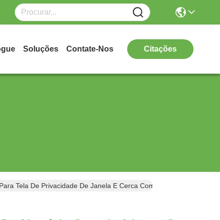
ogue
Soluções
Contate-Nos
Citações
ara Tela De Privacidade De Janela E Cerca Com Acabamento Pintad