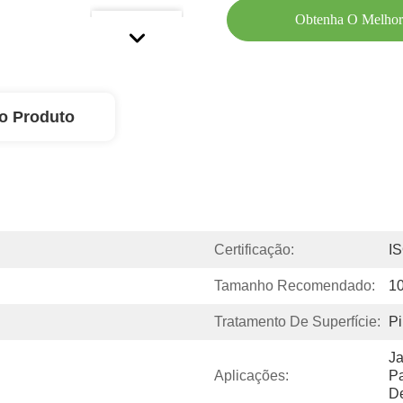
Obtenha O Melhor
o Produto
Certificação:
I
Tamanho Recomendado:
1
Tratamento De Superfície:
Pi
Ja
Aplicações:
Pa
De