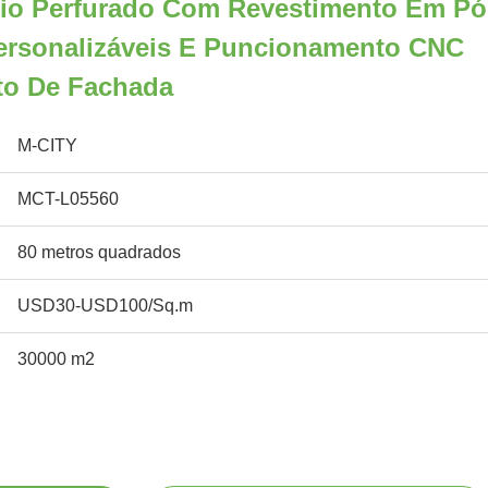
nio Perfurado Com Revestimento Em Pó
rsonalizáveis E Puncionamento CNC
to De Fachada
M-CITY
MCT-L05560
80 metros quadrados
USD30-USD100/Sq.m
30000 m2