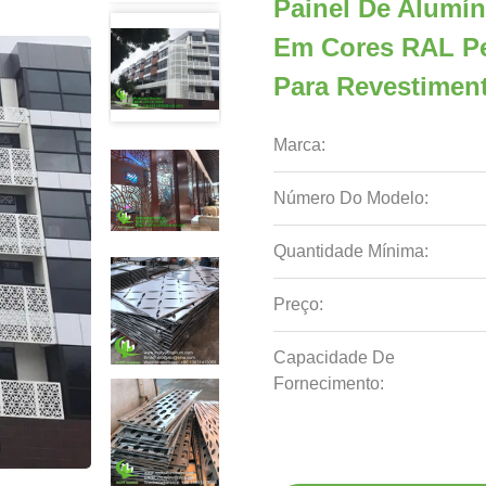
Painel De Alumí
Em Cores RAL Pe
Para Revestimen
Marca:
Número Do Modelo:
Quantidade Mínima:
Preço:
Capacidade De
Fornecimento: