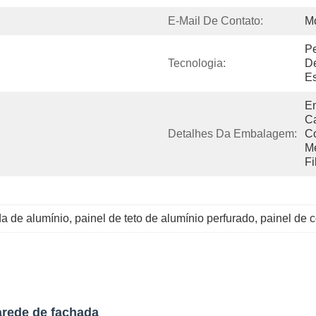
E-Mail De Contato:
M
Pe
Tecnologia:
De
Es
Em
Ca
Detalhes Da Embalagem:
C
Me
Fi
da de alumínio
, 
painel de teto de alumínio perfurado
, 
painel de c
arede de fachada