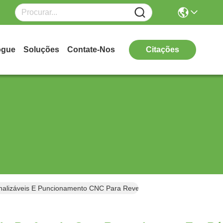
ogue
Soluções
Contate-Nos
Citações
nalizáveis E Puncionamento CNC Para Revestimento De Fachada