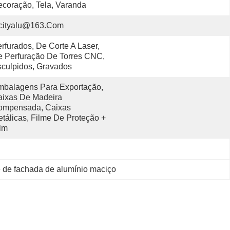
coração, Tela, Varanda
cityalu@163.com
rfurados, De Corte A Laser, 
 Perfuração De Torres CNC, 
culpidos, Gravados
balagens Para Exportação, 
ixas De Madeira 
ompensada, Caixas 
tálicas, Filme De Proteção + 
lm
e de fachada de alumínio maciço