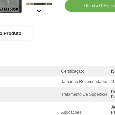
Obtenha O Melhor
o Produto
Certificação:
I
Tamanho Recomendado:
1
Re
Tratamento De Superfície:
Pv
Ja
Aplicações:
Pa