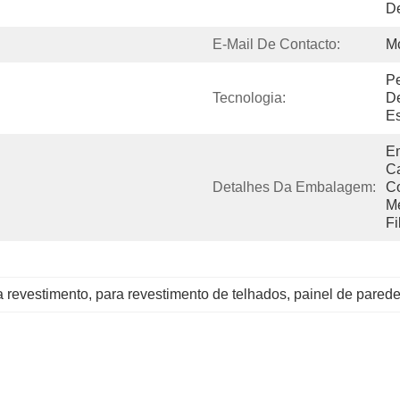
De
E-Mail De Contacto:
M
Pe
Tecnologia:
De
Es
Em
Ca
Detalhes Da Embalagem:
C
Me
Fi
a revestimento
, 
para revestimento de telhados
, 
painel de pared