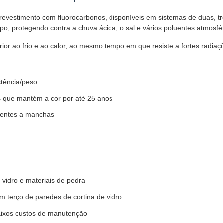
revestimento com fluorocarbonos, disponíveis em sistemas de duas, t
po, protegendo contra a chuva ácida, o sal e vários poluentes atmosfér
or ao frio e ao calor, ao mesmo tempo em que resiste a fortes radiaçõ
stência/peso
os que mantém a cor por até 25 anos
stentes a manchas
 vidro e materiais de pedra
 terço de paredes de cortina de vidro
aixos custos de manutenção