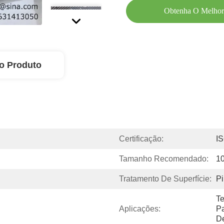
Obtenha O Melhor
o Produto
Certificação:
I
Tamanho Recomendado:
1
Tratamento De Superfície:
Pi
Te
Aplicações:
Pa
De