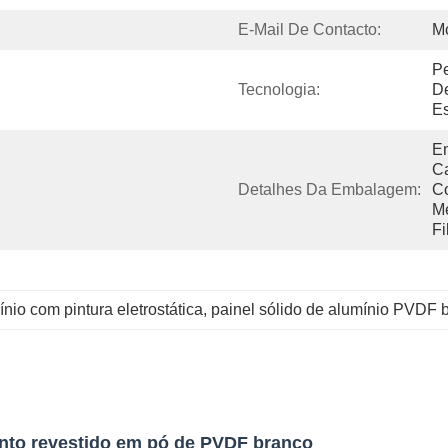
E-Mail De Contacto:
M
Pe
Tecnologia:
De
Es
Em
Ca
Detalhes Da Embalagem:
C
Me
Fi
nio com pintura eletrostática
, 
painel sólido de alumínio PVDF 
nto revestido em pó de PVDF branco