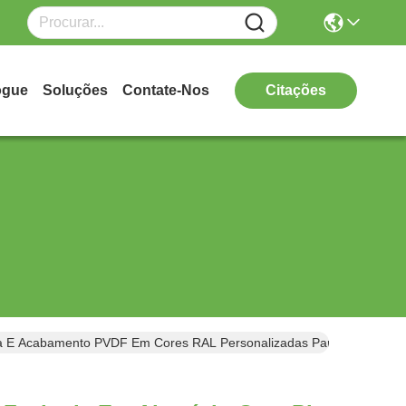
ogue
Soluções
Contate-Nos
Citações
ca E Acabamento PVDF Em Cores RAL Personalizadas Para Painéis De