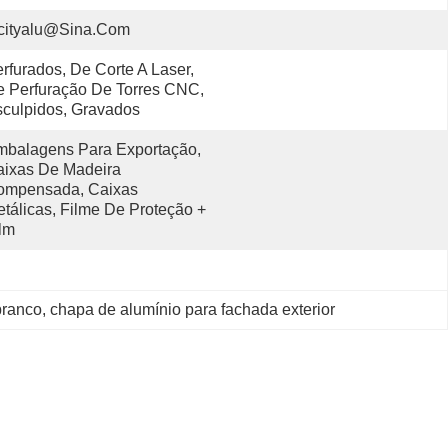
cityalu@sina.com
rfurados, De Corte A Laser, 
 Perfuração De Torres CNC, 
culpidos, Gravados
balagens Para Exportação, 
ixas De Madeira 
ompensada, Caixas 
tálicas, Filme De Proteção + 
lm
branco
, 
chapa de alumínio para fachada exterior