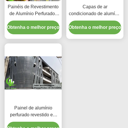
Painéis de Revestimento
Capas de ar
de Alumínio Perfurados
condicionado de alumínio
CNC Personalizados
premium | Telas de
Obtenha o melhor preço
com Liga 3003 H14/H24
Obtenha o melhor preço
proteção decorativas
e Revestimento PVDF
para Fachadas
Painel de alumínio
perfurado revestido em
pó com cores RAL