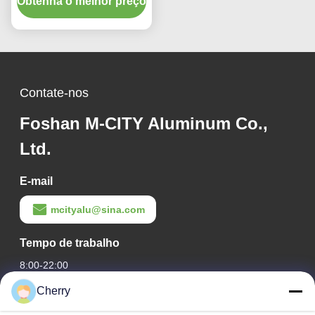
personalizadas e padrões
Obtenha o melhor preço
de corte a laser para
revestimento de fachada
Contate-nos
Foshan M-CITY Aluminum Co.,
Ltd.
E-mail
mcityalu@sina.com
Tempo de trabalho
8:00-22:00
Cherry
O nosso endereço