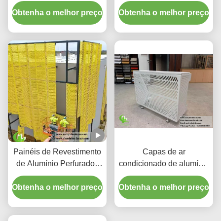
alumínio perfurado com
Perfurado Personalizado
Obtenha o melhor preço
gradiente personalizado
Obtenha o melhor preço
com Compartimento
Integrado para LED e
Padrões Cortados a
Laser CNC
Painéis de Revestimento
Capas de ar
de Alumínio Perfurados
condicionado de alumínio
CNC Personalizados
premium | Telas de
Obtenha o melhor preço
com Liga 3003 H14/H24
Obtenha o melhor preço
proteção decorativas
e Revestimento PVDF
para Fachadas