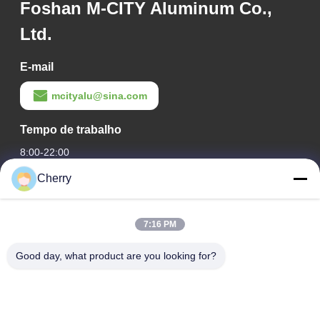
Foshan M-CITY Aluminum Co.,
Ltd.
E-mail
mcityalu@sina.com
Tempo de trabalho
8:00-22:00
Cherry
O nosso endereço
Endereço da empresa
7:16 PM
Parque industrial Hegui, Lishui, Nanhai Foshan Guangdong
PR China.
Good day, what product are you looking for?
Endereço da fábrica
Parque industrial Hegui, Lishui, Nanhai Foshan Guangdong
PR China.