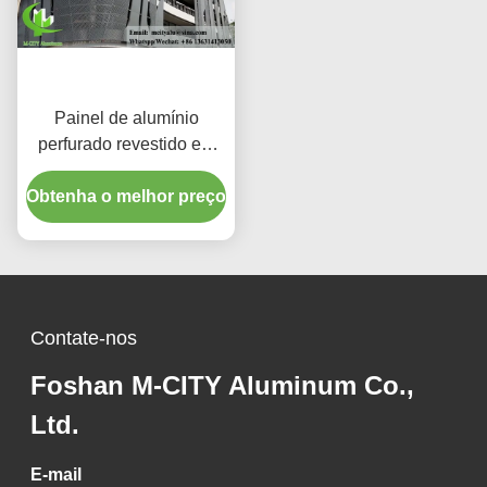
Painel de alumínio
perfurado revestido em
pó com cores RAL
personalizadas e padrões
Obtenha o melhor preço
de corte a laser para
revestimento de fachada
Contate-nos
Foshan M-CITY Aluminum Co.,
Ltd.
E-mail