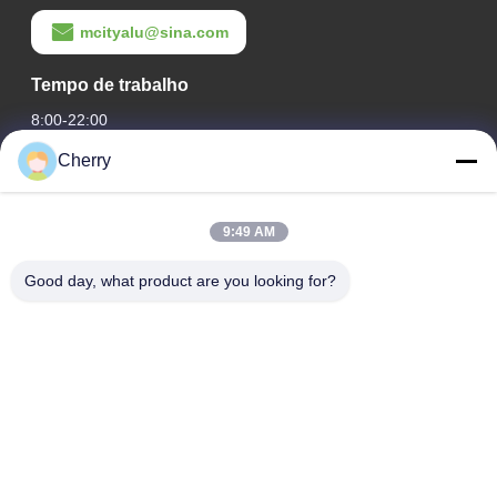
mcityalu@sina.com
Tempo de trabalho
8:00-22:00
Cherry
O nosso endereço
Endereço da empresa
9:49 AM
Parque industrial Hegui, Lishui, Nanhai Foshan Guangdong
PR China.
Good day, what product are you looking for?
Endereço da fábrica
Parque industrial Hegui, Lishui, Nanhai Foshan Guangdong
PR China.
telefone
0086-13631413050