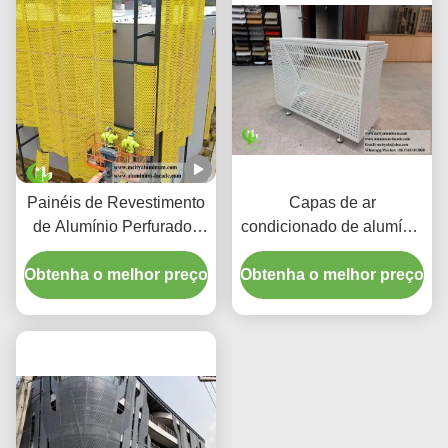
Painéis de Revestimento
Capas de ar
de Alumínio Perfurados
condicionado de alumínio
CNC Personalizados
premium | Telas de
Obtenha o melhor preço
com Liga 3003 H14/H24
Obtenha o melhor preço
proteção decorativas
e Revestimento PVDF
para Fachadas