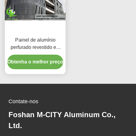
Painel de alumínio
perfurado revestido em
pó com cores RAL
personalizadas e padrões
Obtenha o melhor preço
de corte a laser para
revestimento de fachada
Contate-nos
Foshan M-CITY Aluminum Co.,
Ltd.