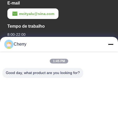
E-mail
mcityalu@sina.com
Tempo de trabalho
8:00-22:00
Cherry
O nosso endereço
Endereço da empresa
1:45 PM
Parque industrial Hegui, Lishui, Nanhai Foshan Guangdong
PR China.
Good day, what product are you looking for?
Endereço da fábrica
Parque industrial Hegui, Lishui, Nanhai Foshan Guangdong
PR China.
telefone
0086-13631413050