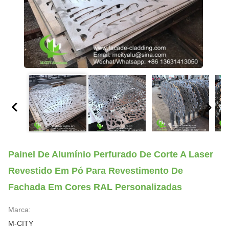
Painel De Alumínio Perfurado De Corte A Laser
Revestido Em Pó Para Revestimento De
Fachada Em Cores RAL Personalizadas
Marca:
M-CITY