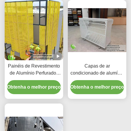
Laser CNC
Painéis de Revestimento
Capas de ar
de Alumínio Perfurados
condicionado de alumínio
CNC Personalizados
premium | Telas de
Obtenha o melhor preço
com Liga 3003 H14/H24
Obtenha o melhor preço
proteção decorativas
e Revestimento PVDF
para Fachadas